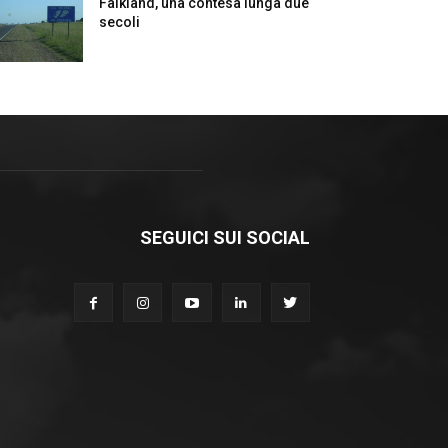
Falkland, una contesa lunga due
secoli
SEGUICI SUI SOCIAL