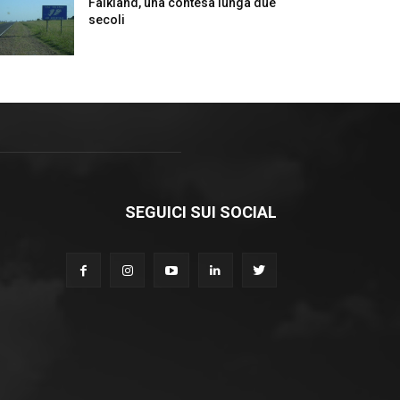
Falkland, una contesa lunga due
secoli
SEGUICI SUI SOCIAL