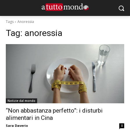
Tags
Anoressia
Tag:
anoressia
Notizie dal mondo
“Non abbastanza perfetto”: i disturbi
alimentari in Cina
Sara Daverio
0