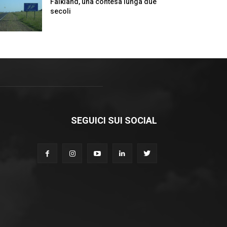
Falkland, una contesa lunga due
secoli
SEGUICI SUI SOCIAL