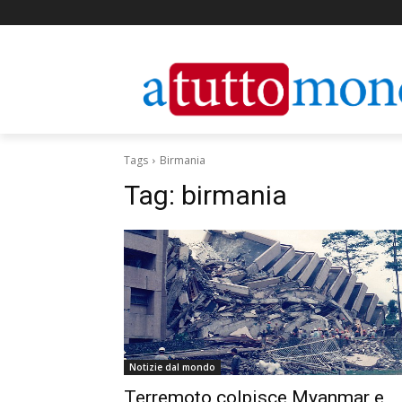
Tags
Birmania
Tag:
birmania
Notizie dal mondo
Terremoto colpisce Myanmar e