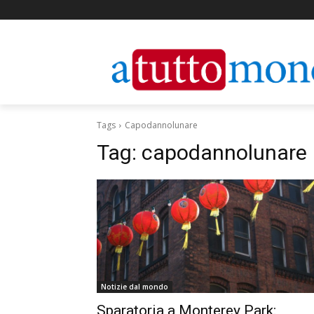
Tags
Capodannolunare
Tag:
capodannolunare
Notizie dal mondo
Sparatoria a Monterey Park: