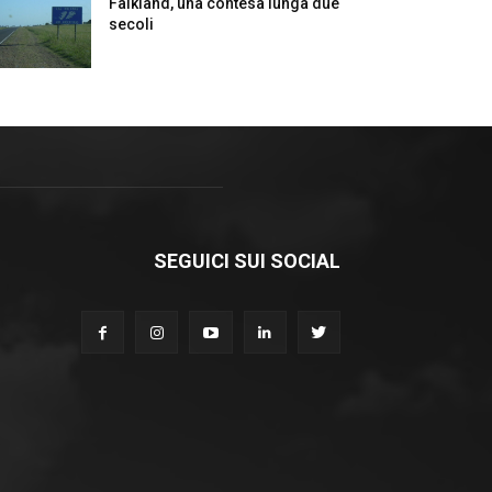
Falkland, una contesa lunga due
secoli
SEGUICI SUI SOCIAL