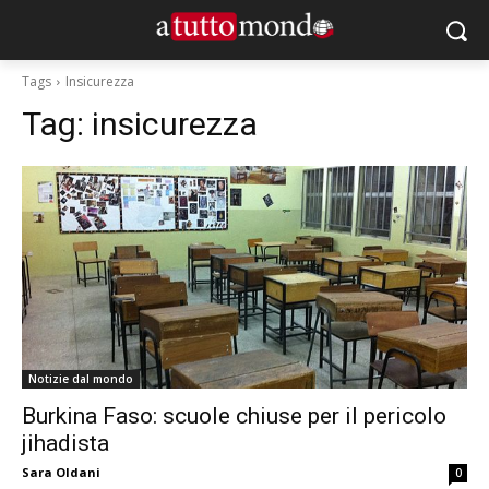
Tags
Insicurezza
Tag:
insicurezza
Notizie dal mondo
Burkina Faso: scuole chiuse per il pericolo
jihadista
Sara Oldani
0