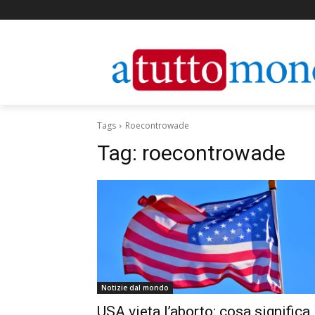
Tags
Roecontrowade
Tag:
roecontrowade
Notizie dal mondo
USA vieta l’aborto: cosa significa 