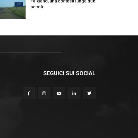
Falkland, una contesa lunga due
secoli
SEGUICI SUI SOCIAL