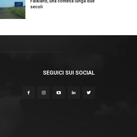
Falkland, una contesa lunga due
secoli
SEGUICI SUI SOCIAL