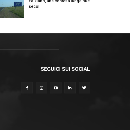
Falkland, una contesa lunga due
secoli
SEGUICI SUI SOCIAL