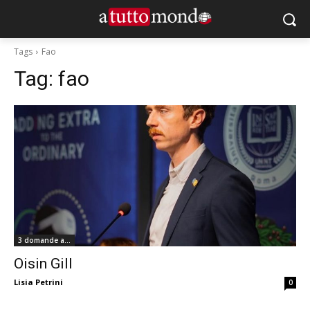
Tags
Fao
Tag:
fao
3 domande a...
Oisin Gill
Lisia Petrini
0