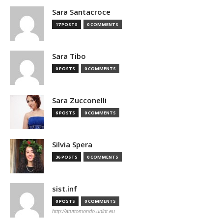
Sara Santacroce
17 POSTS
0 COMMENTS
Sara Tibo
0 POSTS
0 COMMENTS
Sara Zucconelli
6 POSTS
0 COMMENTS
Silvia Spera
36 POSTS
0 COMMENTS
sist.inf
0 POSTS
0 COMMENTS
http://atuttomondo.unint.eu