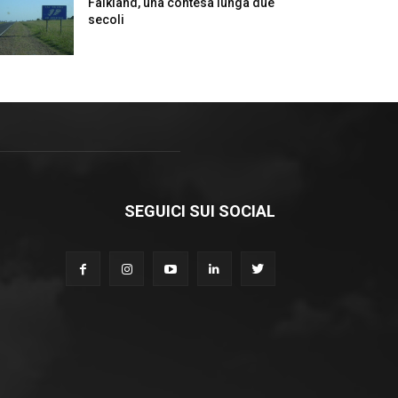
Falkland, una contesa lunga due
secoli
SEGUICI SUI SOCIAL