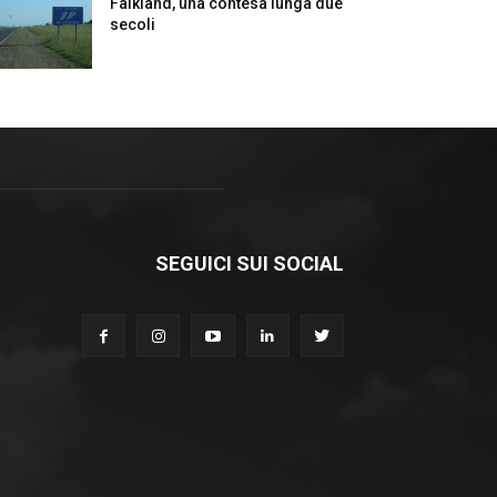
Falkland, una contesa lunga due
secoli
SEGUICI SUI SOCIAL