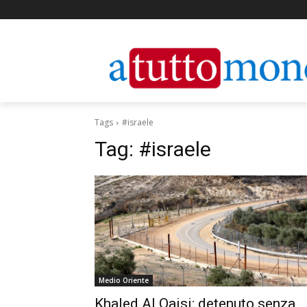
Tags
#israele
Tag:
#israele
Medio Oriente
Khaled Al Qaisi: detenuto senza