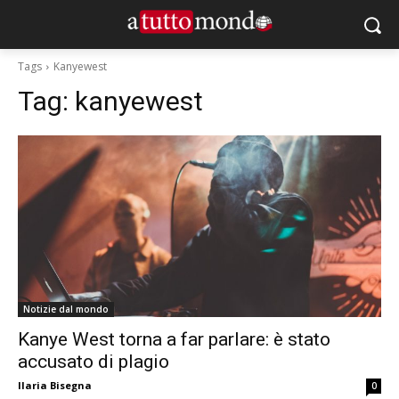
Tags
Kanyewest
Tag:
kanyewest
Notizie dal mondo
Kanye West torna a far parlare: è stato
accusato di plagio
Ilaria Bisegna
0