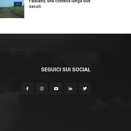
Falkland, una contesa lunga due
secoli
SEGUICI SUI SOCIAL