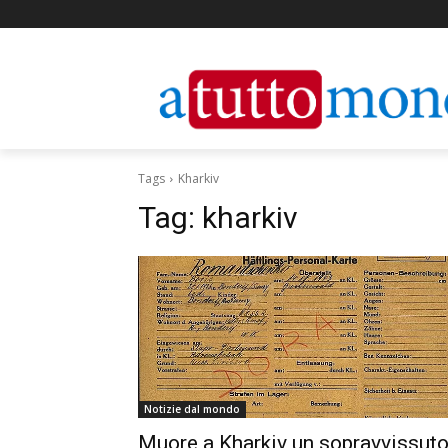
Tags
Kharkiv
Tag:
kharkiv
Notizie dal mondo
Muore a Kharkiv un sopravvissut