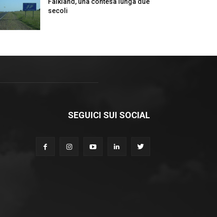
Falkland, una contesa lunga due
secoli
SEGUICI SUI SOCIAL