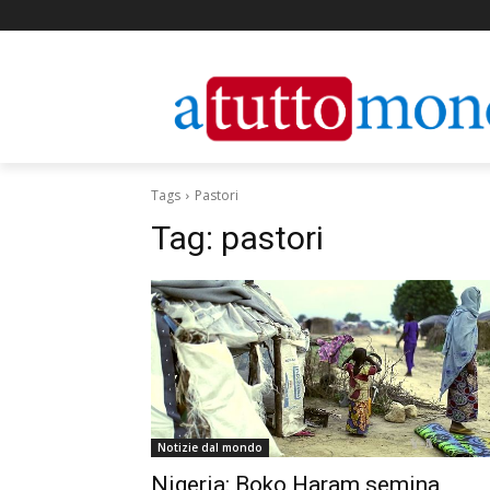
Tags
Pastori
Tag:
pastori
Notizie dal mondo
Nigeria: Boko Haram semina