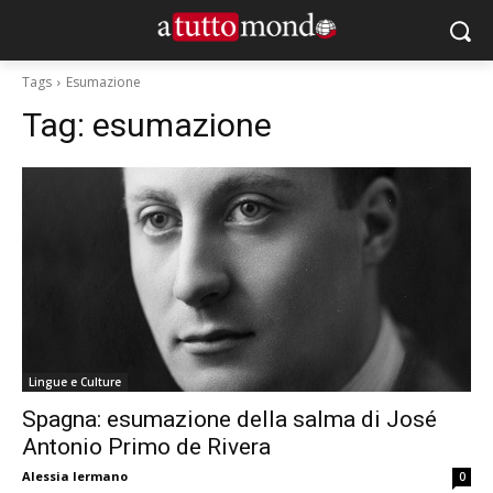
Tags
Esumazione
Tag:
esumazione
Lingue e Culture
Spagna: esumazione della salma di José
Antonio Primo de Rivera
Alessia Iermano
0