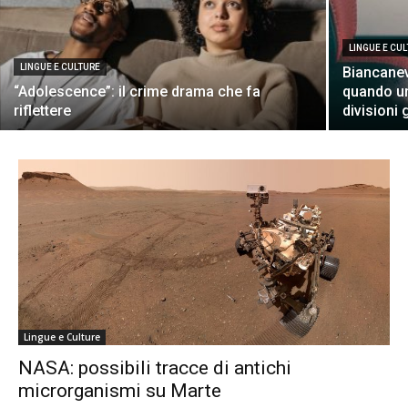
LINGUE E CU
LINGUE E CULTURE
Biancanev
“Adolescence”: il crime drama che fa
quando un
riflettere
divisioni 
Lingue e Culture
NASA: possibili tracce di antichi
microrganismi su Marte