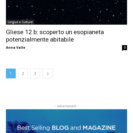
Lingue e Culture
Gliese 12 b: scoperto un esopianeta
potenzialmente abitabile
Anna Valle
0
1
2
3
- Advertisment -