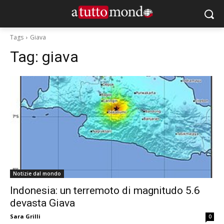
Tags
Giava
Tag:
giava
Notizie dal mondo
Indonesia: un terremoto di magnitudo 5.6
devasta Giava
Sara Grilli
0