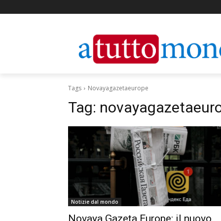
Tags
Novayagazetaeurope
Tag:
novayagazetaeur
Notizie dal mondo
Novaya Gazeta Europe: il nuovo