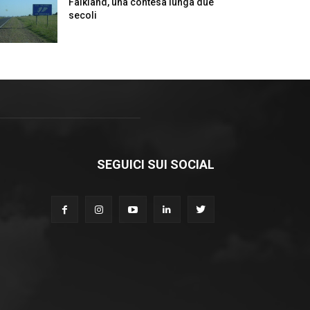
Falkland, una contesa lunga due
secoli
SEGUICI SUI SOCIAL