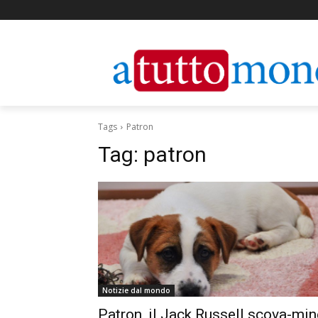
Tags
Patron
Tag:
patron
Notizie dal mondo
Patron, il Jack Russell scova-min