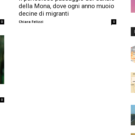
della Mona, dove ogni anno muoio
decine di migranti
Chiara Felizzi
0
0
0