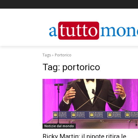
Tags
Portorico
Tag:
portorico
Notizie dal mondo
Ricky Martin: il nipote ritira le