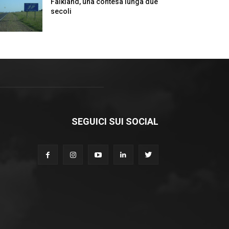
Falkland, una contesa lunga due
secoli
SEGUICI SUI SOCIAL