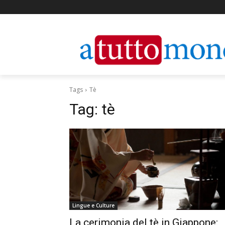
Tags
Tè
Tag:
tè
Lingue e Culture
La cerimonia del tè in Giappone: