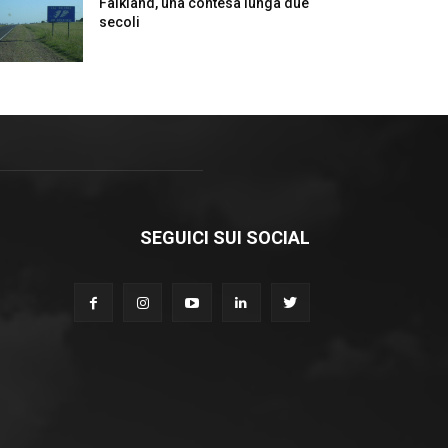
Falkland, una contesa lunga due
secoli
SEGUICI SUI SOCIAL