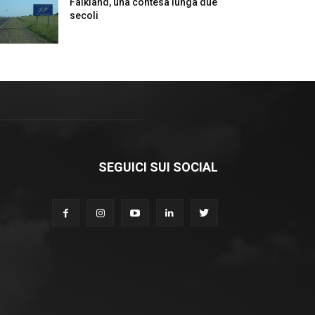
Falkland, una contesa lunga due
secoli
SEGUICI SUI SOCIAL