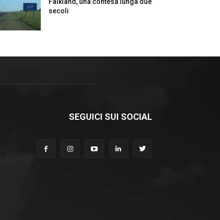
Falkland, una contesa lunga due
secoli
SEGUICI SUI SOCIAL