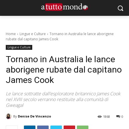
Home
Lingue e Culture
Tornano in Australia le lance aborigene
rubate dal capitano James Cook
Lingue e Culture
Tornano in Australia le lance
aborigene rubate dal capitano
James Cook
Le lance sottratte dall’esploratore britannico James Cook
nel XVIII secolo verranno restituite alla comunità di
Gweagal
By
Denise De Vincenzo
1868
0