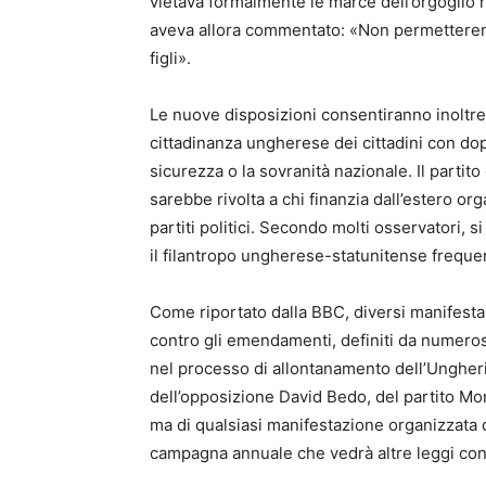
vietava formalmente le marce dell’orgoglio 
aveva allora commentato: «Non permetteremo 
figli».
Le nuove disposizioni consentiranno inolt
cittadinanza ungherese dei cittadini con dop
sicurezza o la sovranità nazionale. Il partit
sarebbe rivolta a chi finanzia dall’estero o
partiti politici. Secondo molti osservatori, 
il filantropo ungherese-statunitense freque
Come riportato dalla BBC, diversi manifestan
contro gli emendamenti, definiti da numerosi 
nel processo di allontanamento dell’Ungheria
dell’opposizione David Bedo, del partito Mom
ma di qualsiasi manifestazione organizzata d
campagna annuale che vedrà altre leggi cont