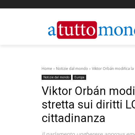
Home
Notizie dal mondo
Viktor Orbán modifica la 
Notizie dal mondo
Europa
Viktor Orbán modif
stretta sui diritt
cittadinanza
Il parlamento ungherese approva emend