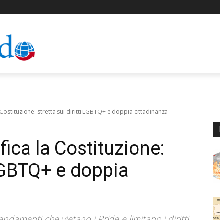
Costituzione: stretta sui diritti LGBTQ+ e doppia cittadinanza
ica la Costituzione:
i LGBTQ+ e doppia
amenti che vietano i Pride e limitano i diritti