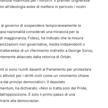
ritenute «dannose per i minori». Il premier ungherese
all’ideologia woke di mettere in pericolo i nostri
re al governo di sospendere temporaneamente la
pia nazionalità considerati una minaccia per la
o di maggioranza, Fidesz, ha indicato che la misura
rganizzazioni non governative, media indipendenti o
si tratterebbe di un riferimento indiretto a George Soros,
ntemente attaccato dalla retorica di Orbán.
ti si sono riuniti davanti al Parlamento per protestare
attivisti per i diritti civili come un «momento chiave
 dai principi democratici». Il deputato
entum, ha dichiarato: «Non si tratta solo del Pride,
all’opposizione. È solo il primo passo di una
rarie alla democrazia».