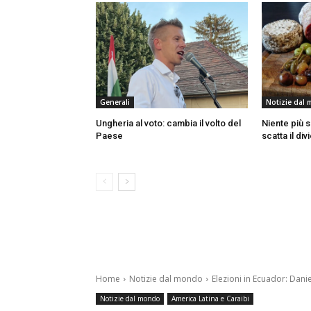
Generali
Notizie dal
Ungheria al voto: cambia il volto del
Niente più 
Paese
scatta il di