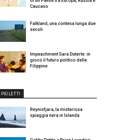
di un Paese tra Europa, Russia e
Caucaso
Falkland, una contesa lunga due
secoli
Impeachment Sara Duterte: in
gioco il futuro politico delle
Filippine
I PIÙ LETTI
Reynisfjara, la misteriosa
spiaggia nera in Islanda
Gabby Petito e Brian Laundrie: