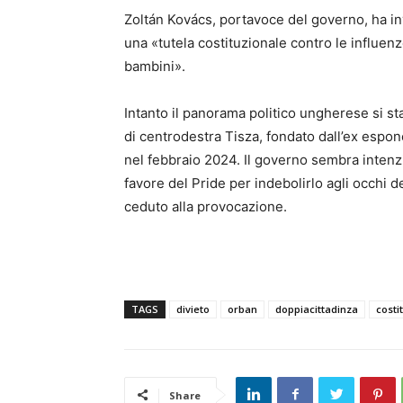
Zoltán Kovács, portavoce del governo, ha i
una «tutela costituzionale contro le influe
bambini».
Intanto il panorama politico ungherese si st
di centrodestra Tisza, fondato dall’ex espo
nel febbraio 2024. Il governo sembra intenzi
favore del Pride per indebolirlo agli occhi 
ceduto alla provocazione.
TAGS
divieto
orban
doppiacittadinza
costi
Share