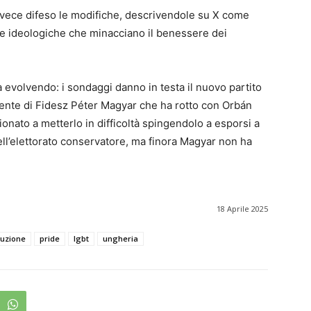
nvece difeso le modifiche, descrivendole su X come
nze ideologiche che minacciano il benessere dei
a evolvendo: i sondaggi danno in testa il nuovo partito
nente di Fidesz Péter Magyar che ha rotto con Orbán
onato a metterlo in difficoltà spingendolo a esporsi a
dell’elettorato conservatore, ma finora Magyar non ha
18 Aprile 2025
tuzione
pride
lgbt
ungheria