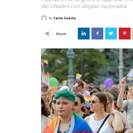
dei cittadini con doppia nazionalità
By
Carla Cuarto
Share