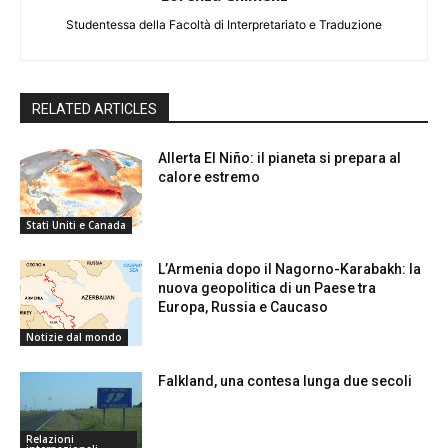
Studentessa della Facoltà di Interpretariato e Traduzione
RELATED ARTICLES
Allerta El Niño: il pianeta si prepara al
calore estremo
Stati Uniti e Canada
L’Armenia dopo il Nagorno-Karabakh: la
nuova geopolitica di un Paese tra
Europa, Russia e Caucaso
Notizie dal mondo
Falkland, una contesa lunga due secoli
Relazioni