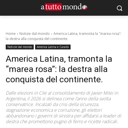
Home
Notizie dal mondo
America Latina, tramonta la "marea rosa":
la destra alla conquista del continente.
Notizie dal mondo
America Latina e Caraibi
America Latina, tramonta la
“marea rosa”: la destra alla
conquista del continente.
Dalle elezioni in Cile al consolidamento di Javier Milei in
Argentina, il 2026 si delinea come l’anno della svolta
conservatrice. Incalzati da crisi della sicurezza,
stagnazione economica e corruzione, gli elettori
abbandonano i governi di sinistra per affidarsi a leader di
destra che promettono pugno di ferro e ricette radicali.