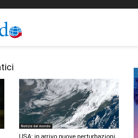
tici
Notizie dal mondo
USA: in arrivo nuove perturbazioni