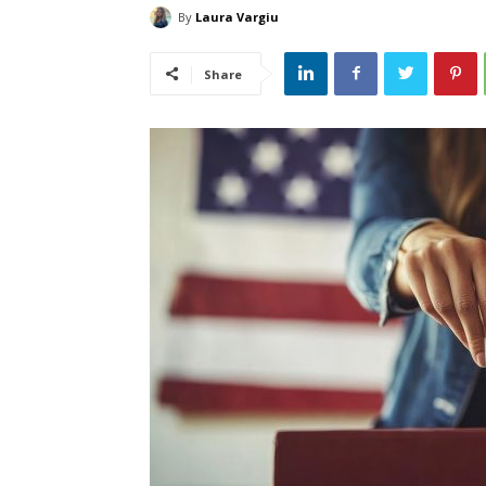
By
Laura Vargiu
Share