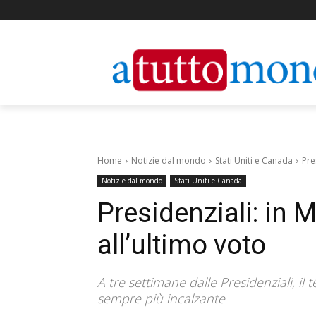
Home
Notizie dal mondo
Stati Uniti e Canada
Pre
Notizie dal mondo
Stati Uniti e Canada
Presidenziali: in 
all’ultimo voto
A tre settimane dalle Presidenziali, il 
sempre più incalzante