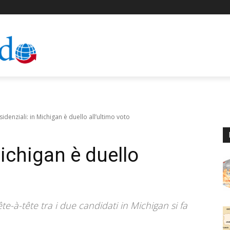
sidenziali: in Michigan è duello all’ultimo voto
Michigan è duello
tête-à-tête tra i due candidati in Michigan si fa