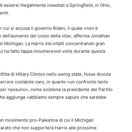
i essersi illegalmente insediati a Springfield, in Ohio,
enti.
r cui si accusa il governo Biden, il quale «non è
 e dell’aumento del costo della vita», afferma Jonathan
l Michigan. La Harris sta infatti concentrando gran
cui ha fatto tappa innumerevoli volte durante questa
fitta di Hillary Clinton nello
swing state
, fosse dovuta
n errore costatole caro, in quanto «un confronto tanto
er nessuno», come sostiene la presidente del Partito
 che aggiunge «abbiamo sempre saputo che sarebbe
un movimento pro-Palestina di cui il Michigan
hiarato che non supporterà Harris alle prossime