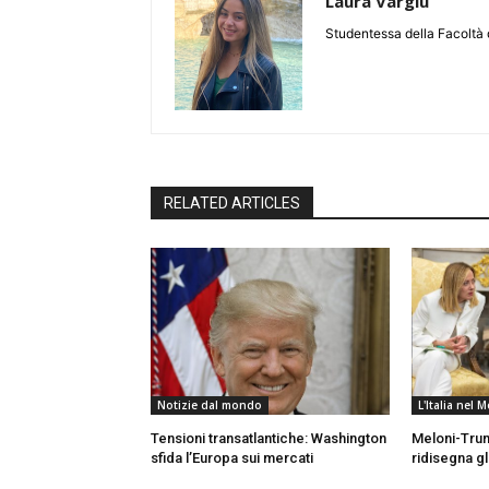
Laura Vargiu
Studentessa della Facoltà d
RELATED ARTICLES
Notizie dal mondo
L'Italia nel
Tensioni transatlantiche: Washington
Meloni-Trum
sfida l’Europa sui mercati
ridisegna gli