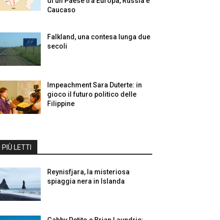
di un Paese tra Europa, Russia e
Caucaso
Falkland, una contesa lunga due
secoli
Impeachment Sara Duterte: in
gioco il futuro politico delle
Filippine
I PIÙ LETTI
Reynisfjara, la misteriosa
spiaggia nera in Islanda
Gabby Petito e Brian Laundrie: