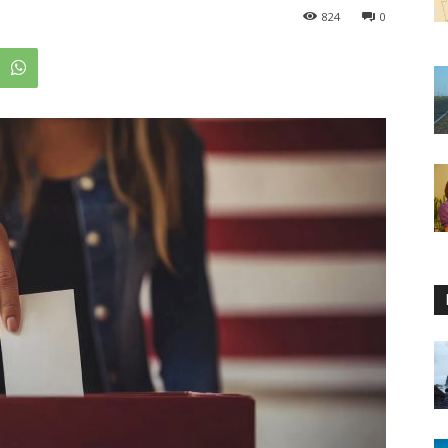
824
0