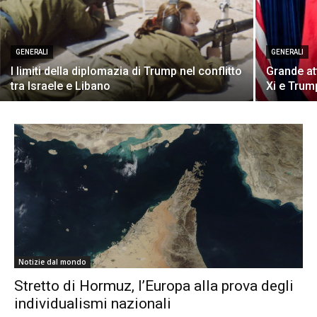
GENERALI
GENERALI
I limiti della diplomazia di Trump nel conflitto
Grande at
tra Israele e Libano
Xi e Trum
Notizie dal mondo
Stretto di Hormuz, l’Europa alla prova degli
individualismi nazionali