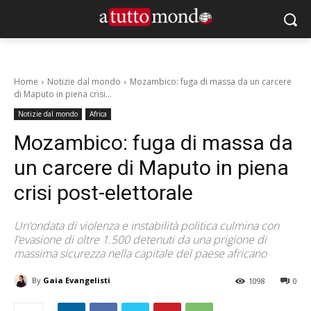
Home
Notizie dal mondo
Mozambico: fuga di massa da un carcere
di Maputo in piena crisi...
Notizie dal mondo
Africa
Mozambico: fuga di massa da
un carcere di Maputo in piena
crisi post-elettorale
Un’ondata di violenza e instabilità politica culmina con
l’evasione di oltre 1.500 detenuti da una prigione di
massima sicurezza nella capitale del paese africano
By
Gaia Evangelisti
1098
0