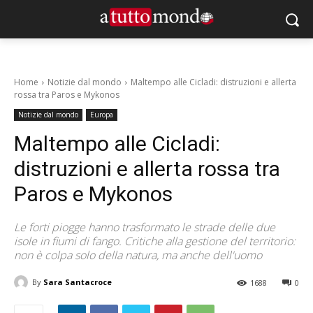
Home
Notizie dal mondo
Maltempo alle Cicladi: distruzioni e allerta
rossa tra Paros e Mykonos
Notizie dal mondo
Europa
Maltempo alle Cicladi:
distruzioni e allerta rossa tra
Paros e Mykonos
Le forti piogge hanno trasformato le strade delle due
isole in fiumi di fango. Critiche alla gestione del territorio:
non è colpa solo della natura, ma anche dell'uomo
By
Sara Santacroce
1688
0