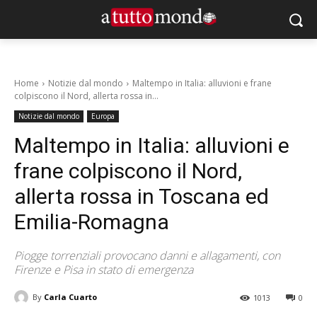
Home
Notizie dal mondo
Maltempo in Italia: alluvioni e frane
colpiscono il Nord, allerta rossa in...
Notizie dal mondo
Europa
Maltempo in Italia: alluvioni e
frane colpiscono il Nord,
allerta rossa in Toscana ed
Emilia-Romagna
Piogge torrenziali provocano danni e allagamenti, con
Firenze e Pisa in stato di emergenza
By
Carla Cuarto
1013
0