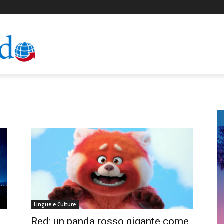
Lingue e Culture
Red: un panda rosso gigante come