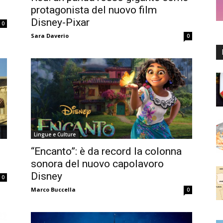
protagonista del nuovo film
Disney-Pixar
0
Sara Daverio
0
Lingue e Culture
“Encanto”: è da record la colonna
sonora del nuovo capolavoro
Disney
0
Marco Buccella
0