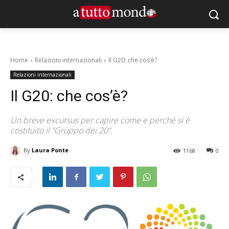
Home
Relazioni internazionali
Il G20: che cos’è?
Relazioni internazionali
Il G20: che cos’è?
Un breve excursus per capire come e perché si è
costituito il “Gruppo dei 20”.
By
Laura Ponte
1168
0