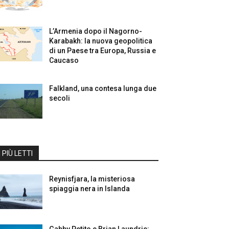
L’Armenia dopo il Nagorno-
Karabakh: la nuova geopolitica
di un Paese tra Europa, Russia e
Caucaso
Falkland, una contesa lunga due
secoli
I PIÙ LETTI
Reynisfjara, la misteriosa
spiaggia nera in Islanda
Gabby Petito e Brian Laundrie: