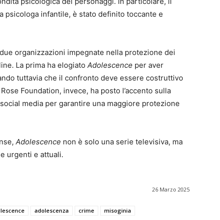
dità psicologica dei personaggi. In particolare, il
 psicologa infantile, è stato definito toccante e
due organizzazioni impegnate nella protezione dei
nline. La prima ha elogiato
Adolescence
per aver
ando tuttavia che il confronto deve essere costruttivo
y Rose Foundation, invece, ha posto l’accento sulla
i social media per garantire una maggiore protezione
ense,
Adolescence
non è solo una serie televisiva, ma
e urgenti e attuali.
26 Marzo 2025
lescence
adolescenza
crime
misoginia