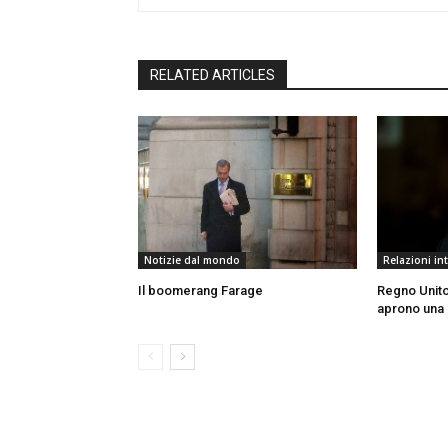
RELATED ARTICLES
Notizie dal mondo
Relazioni in
Il boomerang Farage
Regno Unito,
aprono una 