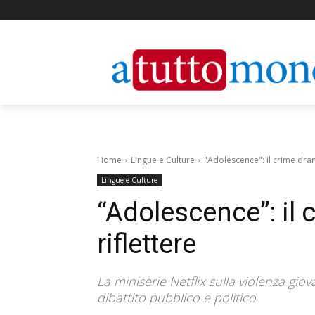
Home
Lingue e Culture
"Adolescence": il crime dram
Lingue e Culture
“Adolescence”: il
riflettere
La miniserie Netflix sulla violenza giov
dibattito pubblico e politico