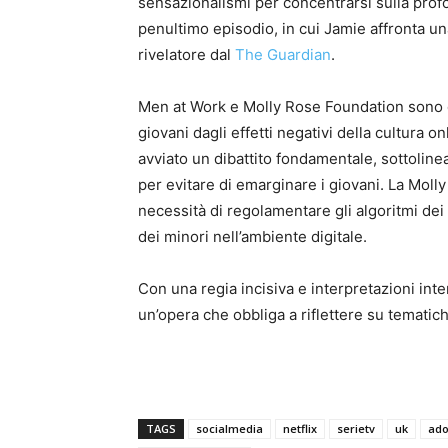
sensazionalismi per concentrarsi sulla profon
penultimo episodio, in cui Jamie affronta una
rivelatore dal
The Guardian
.
Men at Work e Molly Rose Foundation sono 
giovani dagli effetti negativi della cultura o
avviato un dibattito fondamentale, sottoline
per evitare di emarginare i giovani. La Moll
necessità di regolamentare gli algoritmi de
dei minori nell’ambiente digitale.
Con una regia incisiva e interpretazioni int
un’opera che obbliga a riflettere su tematich
TAGS
socialmedia
netflix
serietv
uk
ado