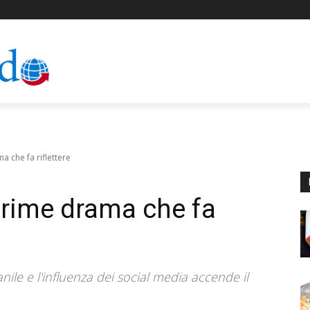
a che fa riflettere
 crime drama che fa
anile e l'influenza dei social media accende il