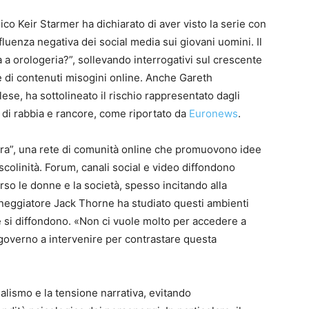
nico Keir Starmer ha dichiarato di aver visto la serie con
fluenza negativa dei social media sui giovani uomini. Il
a a orologeria?”, sollevando interrogativi sul crescente
e di contenuti misogini online. Anche Gareth
ese, ha sottolineato il rischio rappresentato dagli
 di rabbia e rancore, come riportato da
Euronews
.
era”, una rete di comunità online che promuovono idee
colinità. Forum, canali social e video diffondono
rso le donne e la società, spesso incitando alla
ceneggiatore Jack Thorne ha studiato questi ambienti
e si diffondono. «Non ci vuole molto per accedere a
 governo a intervenire per contrastare questa
ealismo e la tensione narrativa, evitando