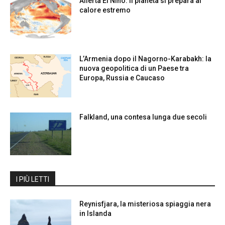
Allerta El Niño: il pianeta si prepara al
calore estremo
L’Armenia dopo il Nagorno-Karabakh: la
nuova geopolitica di un Paese tra
Europa, Russia e Caucaso
Falkland, una contesa lunga due secoli
I PIÙ LETTI
Reynisfjara, la misteriosa spiaggia nera
in Islanda