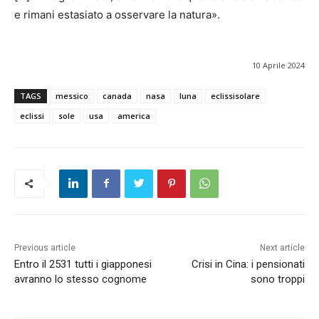
e rimani estasiato a osservare la natura».
10 Aprile 2024
TAGS
messico
canada
nasa
luna
eclissisolare
eclissi
sole
usa
america
Previous article
Next article
Entro il 2531 tutti i giapponesi
Crisi in Cina: i pensionati
avranno lo stesso cognome
sono troppi