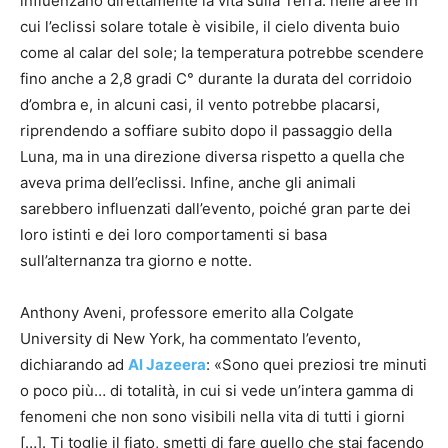
influenzano direttamente la vita sulla Terra: nelle aree in
cui l’eclissi solare totale è visibile, il cielo diventa buio
come al calar del sole; la temperatura potrebbe scendere
fino anche a 2,8 gradi C° durante la durata del corridoio
d’ombra e, in alcuni casi, il vento potrebbe placarsi,
riprendendo a soffiare subito dopo il passaggio della
Luna, ma in una direzione diversa rispetto a quella che
aveva prima dell’eclissi. Infine, anche gli animali
sarebbero influenzati dall’evento, poiché gran parte dei
loro istinti e dei loro comportamenti si basa
sull’alternanza tra giorno e notte.
Anthony Aveni, professore emerito alla Colgate
University di New York, ha commentato l’evento,
dichiarando ad
Al Jazeera
: «Sono quei preziosi tre minuti
o poco più… di totalità, in cui si vede un’intera gamma di
fenomeni che non sono visibili nella vita di tutti i giorni
[…]. Ti toglie il fiato, smetti di fare quello che stai facendo