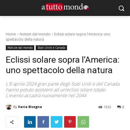
Home
Notizie dal mondo
Eclissi solare sopra l'America: uno
spettacolo della natura
Notizie dal mondo
Stati Uniti e Canada
Eclissi solare sopra l’America:
uno spettacolo della natura
L'8 aprile 2024 gran parte degli Stati Uniti e del Canada
hanno potuto assistere ad un'eclissi solare totale.
L'evento accadrà nuovamente nel 2044
By
Ilaria Bisegna
1513
0