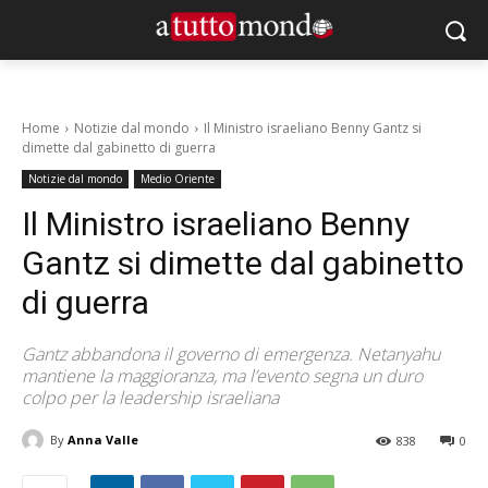
Home
Notizie dal mondo
Il Ministro israeliano Benny Gantz si
dimette dal gabinetto di guerra
Notizie dal mondo
Medio Oriente
Il Ministro israeliano Benny
Gantz si dimette dal gabinetto
di guerra
Gantz abbandona il governo di emergenza. Netanyahu
mantiene la maggioranza, ma l’evento segna un duro
colpo per la leadership israeliana
By
Anna Valle
838
0