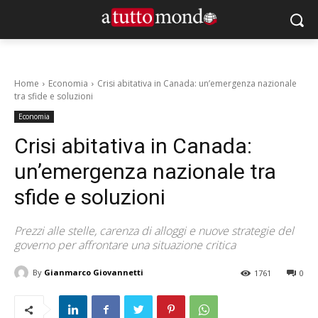
Home
Economia
Crisi abitativa in Canada: un’emergenza nazionale
tra sfide e soluzioni
Economia
Crisi abitativa in Canada:
un’emergenza nazionale tra
sfide e soluzioni
Prezzi alle stelle, carenza di alloggi e nuove strategie del
governo per affrontare una situazione critica
By
Gianmarco Giovannetti
1761
0