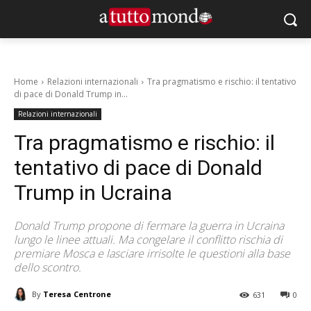
Home
Relazioni internazionali
Tra pragmatismo e rischio: il tentativo
di pace di Donald Trump in...
Relazioni internazionali
Tra pragmatismo e rischio: il
tentativo di pace di Donald
Trump in Ucraina
Donald Trump propone di fermare la guerra in Ucraina
lungo le linee attuali. Ma congelare il conflitto rischia di
premiare Mosca e lasciare irrisolte le questioni alla base
dello scontro.
By
Teresa Centrone
631
0