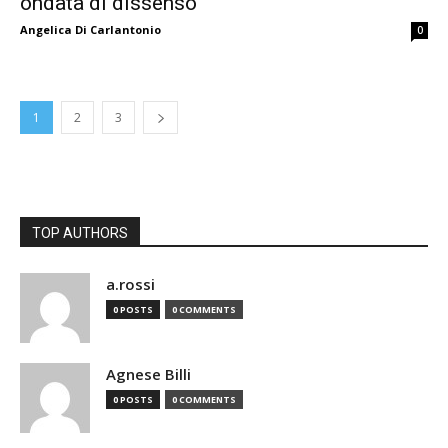
ondata di dissenso
Angelica Di Carlantonio
0
1
2
3
TOP AUTHORS
a.rossi
0 POSTS
0 COMMENTS
Agnese Billi
0 POSTS
0 COMMENTS