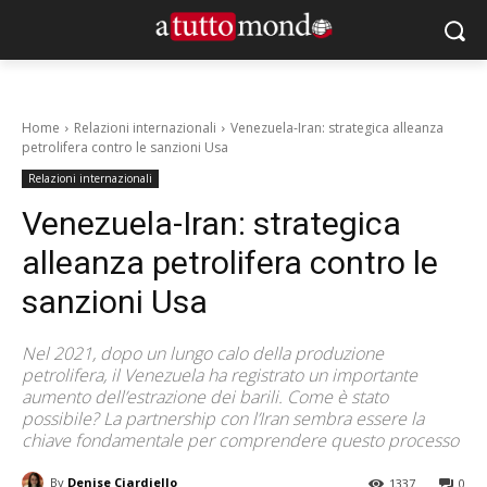
Home
Relazioni internazionali
Venezuela-Iran: strategica alleanza
petrolifera contro le sanzioni Usa
Relazioni internazionali
Venezuela-Iran: strategica
alleanza petrolifera contro le
sanzioni Usa
Nel 2021, dopo un lungo calo della produzione
petrolifera, il Venezuela ha registrato un importante
aumento dell’estrazione dei barili. Come è stato
possibile? La partnership con l’Iran sembra essere la
chiave fondamentale per comprendere questo processo
By
Denise Ciardiello
1337
0