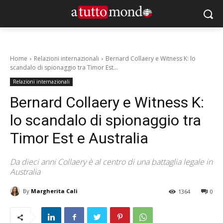
Home
Relazioni internazionali
Bernard Collaery e Witness K: lo
scandalo di spionaggio tra Timor Est...
Relazioni internazionali
Bernard Collaery e Witness K:
lo scandalo di spionaggio tra
Timor Est e Australia
Da dieci anni Collaery è al centro di una battaglia legale in
Australia
By
Margherita Cali
1364
0