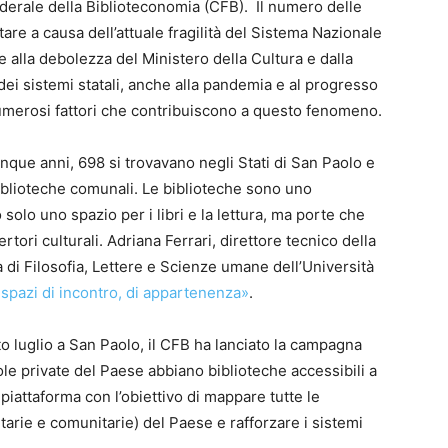
derale della Biblioteconomia (CFB). Il numero delle
are a causa dell’attuale fragilità del Sistema Nazionale
e alla debolezza del Ministero della Cultura e dalla
dei sistemi statali, anche alla pandemia e al progresso
umerosi fattori che contribuiscono a questo fenomeno.
nque anni, 698 si trovavano negli Stati di San Paolo e
biblioteche comunali. Le biblioteche sono uno
olo uno spazio per i libri e la lettura, ma porte che
rtori culturali. Adriana Ferrari, direttore tecnico della
 di Filosofia, Lettere e Scienze umane dell’Università
«spazi di incontro, di appartenenza»
.
to luglio a San Paolo, il CFB ha lanciato la campagna
ole private del Paese abbiano biblioteche accessibili a
a piattaforma con l’obiettivo di mappare tutte le
tarie e comunitarie) del Paese e rafforzare i sistemi