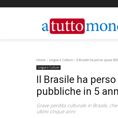
Home
Lingue e Culture
Il Brasile ha perso quasi 80
Lingue e Culture
Il Brasile ha pers
pubbliche in 5 ann
Grave perdita culturale in Brasile, ch
ultimi cinque anni