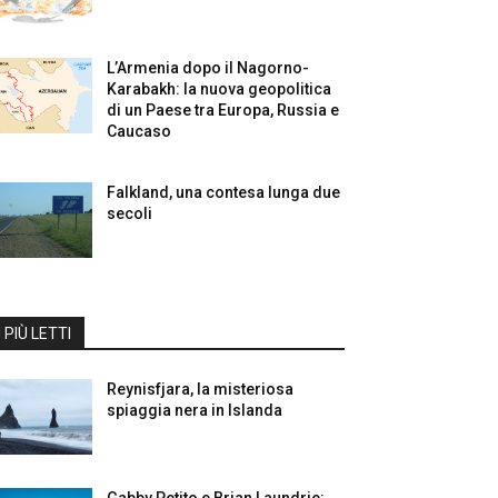
L’Armenia dopo il Nagorno-
Karabakh: la nuova geopolitica
di un Paese tra Europa, Russia e
Caucaso
Falkland, una contesa lunga due
secoli
I PIÙ LETTI
Reynisfjara, la misteriosa
spiaggia nera in Islanda
Gabby Petito e Brian Laundrie: