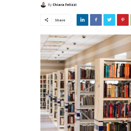
By
Chiara Felizzi
Share