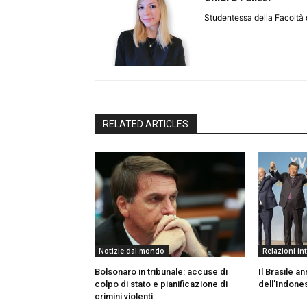
Studentessa della Facoltà 
RELATED ARTICLES
Notizie dal mondo
Relazioni in
Bolsonaro in tribunale: accuse di
Il Brasile a
colpo di stato e pianificazione di
dell’Indone
crimini violenti