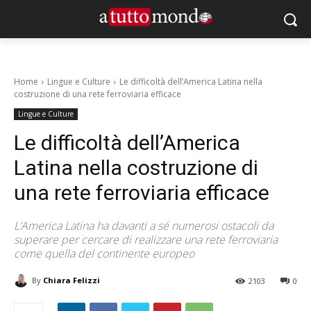
Home
Lingue e Culture
Le difficoltà dell’America Latina nella
costruzione di una rete ferroviaria efficace
Lingue e Culture
Le difficoltà dell’America
Latina nella costruzione di
una rete ferroviaria efficace
L’America Latina ha davanti a sé numerosi ostacoli da
superare per cercare di realizzare una rete ferroviaria
come quella del continente europeo
By
Chiara Felizzi
2103
0