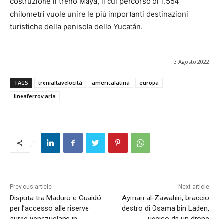
costruzione il treno Maya, il cui percorso di 1.554
chilometri vuole unire le più importanti destinazioni
turistiche della penisola dello Yucatán.
3 Agosto 2022
TAGS
trenialtavelocità
americalatina
europa
lineaferroviaria
Previous article
Next article
Disputa tra Maduro e Guaidó
Ayman al-Zawahiri, braccio
per l’accesso alle riserve
destro di Osama bin Laden,
auree venezuelane in
ucciso da un drone