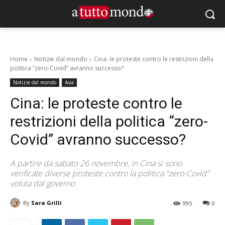
Home
Notizie dal mondo
Cina: le proteste contro le restrizioni della
politica “zero-Covid” avranno successo?
Notizie dal mondo
Asia
Cina: le proteste contro le
restrizioni della politica “zero-
Covid” avranno successo?
A partire da sabato 26 novembre, in Cina si sono
verificate diverse proteste contro la politica “zero-Covid”
voluta dal governo
By
Sara Grilli
995
0