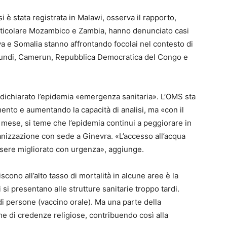
 è stata registrata in Malawi, osserva il rapporto,
articolare Mozambico e Zambia, hanno denunciato casi
nya e Somalia stanno affrontando focolai nel contesto di
urundi, Camerun, Repubblica Democratica del Congo e
 dichiarato l’epidemia «emergenza sanitaria». L’OMS sta
mento e aumentando la capacità di analisi, ma «con il
o mese, si teme che l’epidemia continui a peggiorare in
rganizzazione con sede a Ginevra. «L’accesso all’acqua
 essere migliorato con urgenza», aggiunge.
cono all’alto tasso di mortalità in alcune aree è la
i si presentano alle strutture sanitarie troppo tardi.
di persone (vaccino orale). Ma una parte della
me di credenze religiose, contribuendo così alla