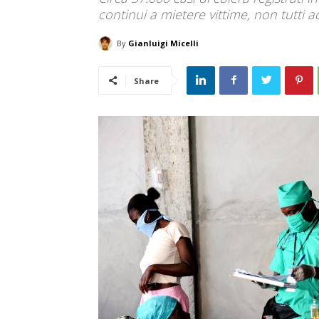
continui a mietere vittime, non tutti a
By
Gianluigi Micelli
Share