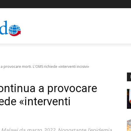
 a provocare morti. L'OMS richiede «interventi incisivi»
continua a provocare
ede «interventi
 in Malawi da marzo 2022. Nonostante l'epidemia