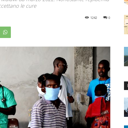
ccettano le cure
1242
0