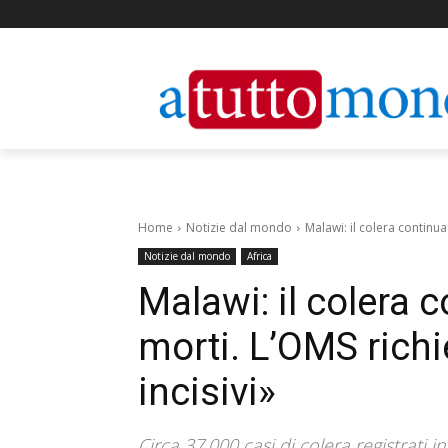
Home
Notizie dal mondo
Malawi: il colera continua
Notizie dal mondo
Africa
Malawi: il colera 
morti. L’OMS richi
incisivi»
Circa 37.000 casi di colera registrati