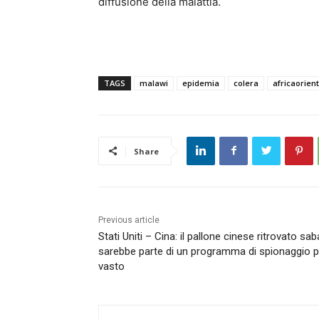
diffusione della malattia.
TAGS
malawi
epidemia
colera
africaorien
Share
Previous article
Stati Uniti – Cina: il pallone cinese ritrovato sa
sarebbe parte di un programma di spionaggio p
vasto