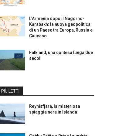
L’Armenia dopo il Nagorno-
Karabakh: la nuova geopolitica
di un Paese tra Europa, Russia e
Caucaso
Falkland, una contesa lunga due
secoli
I PIÙ LETTI
Reynisfjara, la misteriosa
spiaggia nera in Islanda
Gabby Petito e Brian Laundrie: