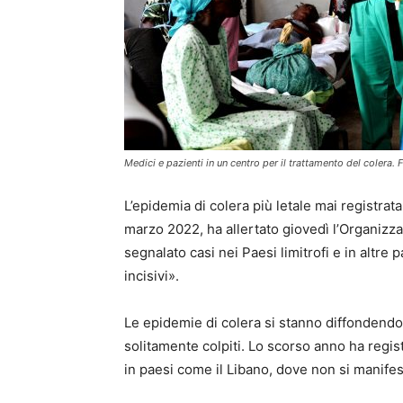
Medici e pazienti in un centro per il trattamento del colera. 
L’epidemia di colera più letale mai registra
marzo 2022, ha allertato giovedì l’Organizz
segnalato casi nei Paesi limitrofi e in altre p
incisivi».
Le epidemie di colera si stanno diffondendo 
solitamente colpiti. Lo scorso anno ha regist
in paesi come il Libano, dove non si manifes